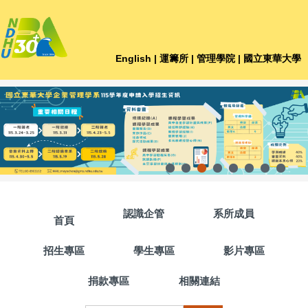
跳
到
主
要
English
| 運籌所
| 管理學院
| 國立東華大學
內
容
區
認識企管
系所成員
首頁
招生專區
學生專區
影片專區
捐款專區
相關連結